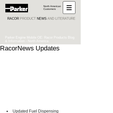
North American
Customers
RACOR
PRODUCT
NEWS
AND LITERATURE
Parker Engine Mobile OE: Racor Products Blog
& Information - North America
RacorNews Updates
Updated Fuel Dispensing 